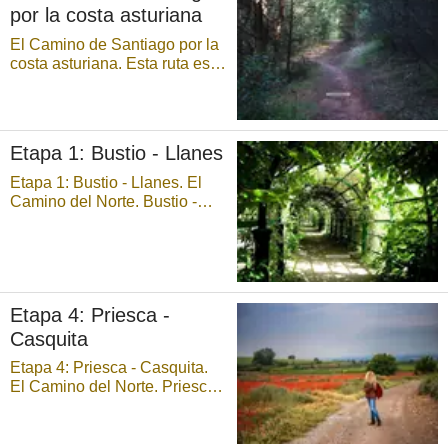
por la costa asturiana
afloran todavía a la superficie
los días de gran ...
El Camino de Santiago por la
costa asturiana. Esta ruta está
calificada como «Camino de
Santiago». Acceso: Se inicia
el recorrido en Bustio (concejo
de Ribadedeva), siendo el
Etapa 1: Bustio - Llanes
final en Abres (concejo de
Vegadeo) Distancia: 249 km
Etapa 1: Bustio - Llanes. El
Dificu ...
Camino del Norte. Bustio -
Llanes: 24,7 km. El Camino
de Santiago penetra en
Asturias a través del puente
sobre el río Deva hasta llegar
a Bustio. Se sube la Cuesta´l
Etapa 4: Priesca -
Cantu y se llega a Colombres,
villa que ...
Casquita
Etapa 4: Priesca - Casquita.
El Camino del Norte. Priesca -
Casquita: 13,00 km. Partiendo
de la Vega de Priesca, por la
margen izquierda del río