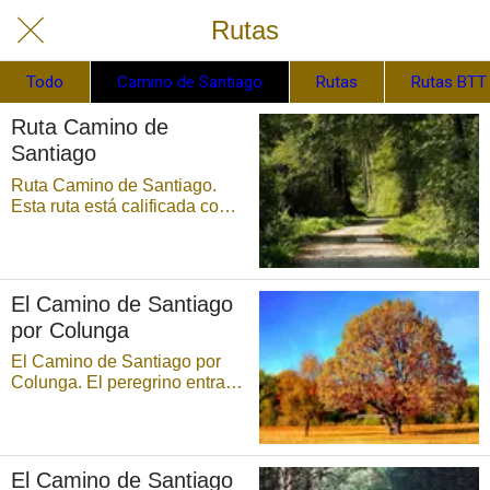
Rutas
Todo
Camino de Santiago
Rutas
Rutas BTT
Ruta Camino de
Santiago
Ruta Camino de Santiago.
Esta ruta está calificada como
«Camino de Santiago».
Acceso: Se inicia el recorrido
en La Llera, siendo el final en
Amandi Distancia: 12 km
El Camino de Santiago
Descripción de la ruta. Este
por Colunga
itinerario, antaño recorrido po
...
El Camino de Santiago por
Colunga. El peregrino entra
en el municipio o concejo de
Colunga (Asturias) por el
puente que libra el río de la
Espasa (antiguamente de
El Camino de Santiago
piedra, cuyos cimientos