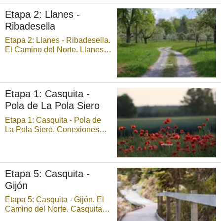
Sebrayo, se va hasta la vega
Etapa 2: Llanes -
del arroyo Nabla donde tras
Ribadesella
cruzar el puente, se alcanza el
pueblo y el ...
Etapa 2: Llanes - Ribadesella.
El Camino del Norte. Llanes -
Ribadesella/Ribeseya: 29,8
km. Cruzando Llanes, se
continúa por la AS-263 hasta
enlazar con el antiguo camino
Etapa 1: Casquita -
de Po, cruzando la vía del tren
Pola de La Pola Siero
hacia la izquierda. Tras pasar
Po, se ...
Etapa 1: Casquita - Pola de
La Pola Siero. Conexiones
entre caminos. Casquita - La
Pola Siero/Pola de Siero: 21,6
km. Desvío frecuente en el
camino costero para
Etapa 5: Casquita -
acercarse a Oviedo, para
Gijón
visitar la Catedral de San
Salvador y las reliquias y
Etapa 5: Casquita - Gijón. El
tesor ...
Camino del Norte. Casquita -
Gijón: 29.8 km. Una vez que