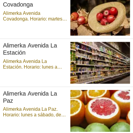
Covadonga
Alimerka Avenida
Covadonga. Horario: martes a
sábado, de 9:00 a 21:30
horas, ininterrumpidamente, y
domingos, de 9:00 a 14:30
horas ...
Alimerka Avenida La
Estación
Alimerka Avenida La
Estación. Horario: lunes a
sábado, de 9:00 a 21:30
horas, ininterrumpidamente. ...
Alimerka Avenida La
Paz
Alimerka Avenida La Paz.
Horario: lunes a sábado, de
9:00 a 21:30 horas,
ininterrumpidamente. Parking
disponible. ...