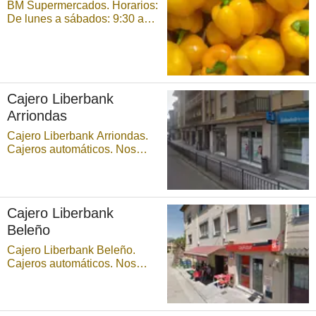
BM Supermercados. Horarios:
De lunes a sábados: 9:30 a
14:30 h y de 16:30 a 21:00 h
...
Cajero Liberbank
Arriondas
Cajero Liberbank Arriondas.
Cajeros automáticos. Nos
permiten realizar ciertas
operaciones de forma
automática mediante el uso
de una tarjeta o de una libreta
Cajero Liberbank
de ahorros. Para poder operar
Beleño
en un cajero, es necesario
tener una tarjeta de cr& ...
Cajero Liberbank Beleño.
Cajeros automáticos. Nos
permiten realizar ciertas
operaciones de forma
automática mediante el uso