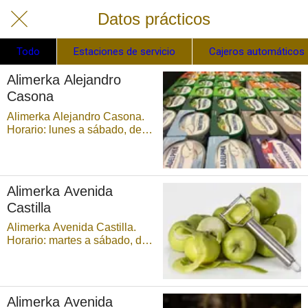
Datos prácticos
Todo
Estaciones de servicio
Cajeros automáticos
Alimerka Alejandro
Casona
Alimerka Alejandro Casona.
Horario: lunes a sábado, de
9:00 a 21:30 horas,
ininterrumpidamente. ...
Alimerka Avenida
Castilla
Alimerka Avenida Castilla.
Horario: martes a sábado, de
9:00 a 21:30 horas,
ininterrumpidamente, y
domingos, de 9:00 a 14:30
horas Parking disponible. ...
Alimerka Avenida