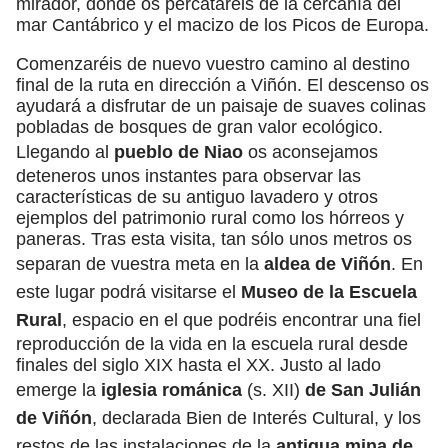
mirador, donde os percataréis de la cercanía del
mar Cantábrico y el macizo de los Picos de Europa.
Comenzaréis de nuevo vuestro camino al destino
final de la ruta en dirección a Viñón. El descenso os
ayudará a disfrutar de un paisaje de suaves colinas
pobladas de bosques de gran valor ecológico.
Llegando al
pueblo de Niao
os aconsejamos
deteneros unos instantes para observar las
características de su antiguo lavadero y otros
ejemplos del patrimonio rural como los hórreos y
paneras. Tras esta visita, tan sólo unos metros os
separan de vuestra meta en la
aldea de Viñón
. En
este lugar podrá visitarse el
Museo de la Escuela
Rural
, espacio en el que podréis encontrar una fiel
reproducción de la vida en la escuela rural desde
finales del siglo XIX hasta el XX. Justo al lado
emerge la
iglesia románica
(s. XII)
de San Julián
de Viñón
, declarada Bien de Interés Cultural, y los
restos de las instalaciones de la
antigua mina de