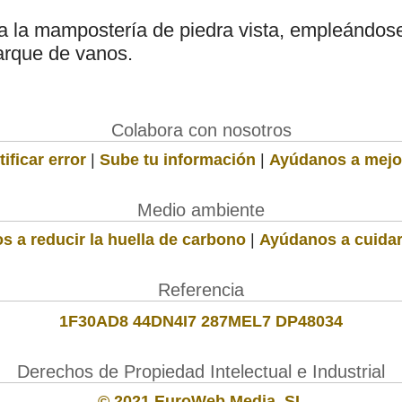
a la mampostería de piedra vista, empleándose 
arque de vanos.
Colabora con nosotros
ificar error
|
Sube tu información
|
Ayúdanos a mejo
Medio ambiente
s a reducir la huella de carbono
|
Ayúdanos a cuidar
Referencia
1F30AD8 44DN4I7 287MEL7 DP48034
Derechos de Propiedad Intelectual e Industrial
© 2021 EuroWeb Media, SL