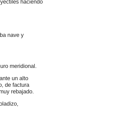
oyectiles haciendo
oba nave y
uro meridional.
ante un alto
, de factura
 muy rebajado.
oladizo,