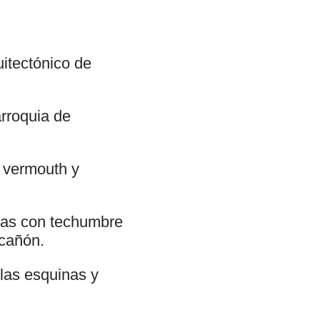
uitectónico de
rroquia de
n vermouth y
guas con techumbre
cañón.
 las esquinas y