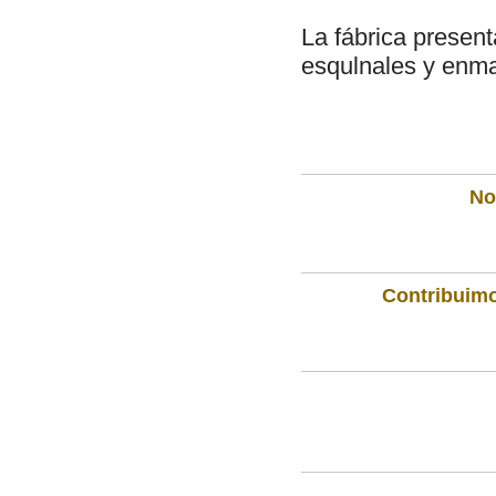
La fábrica present
esqulnales y enm
Not
Contribuimo