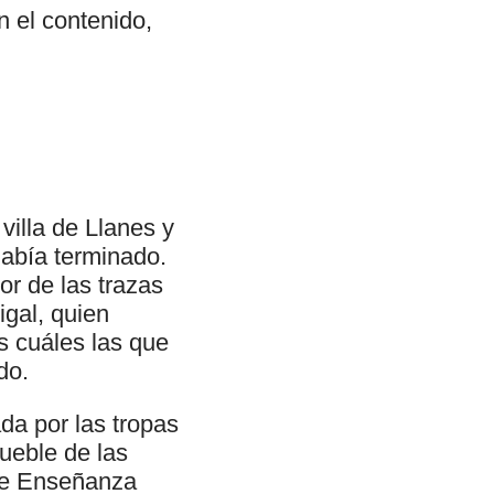
n el contenido,
villa de Llanes y
había terminado.
r de las trazas
igal, quien
s cuáles las que
do.
da por las tropas
mueble de las
 de Enseñanza