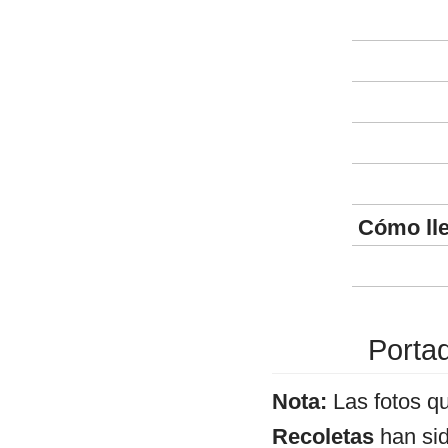
Cómo ll
Porta
Nota:
Las fotos q
Recoletas
han sid