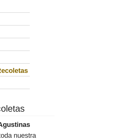
Recoletas
oletas
Agustinas
toda nuestra