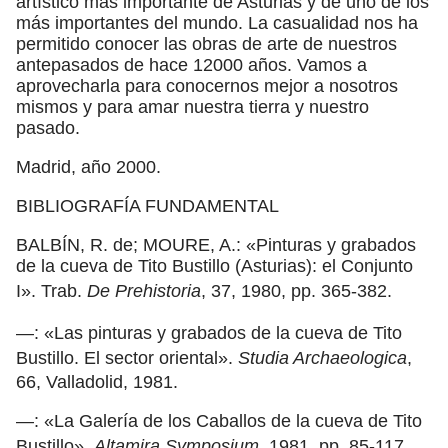
artístico más importante de Asturias y de uno de los
más importantes del mundo. La casualidad nos ha
permitido conocer las obras de arte de nuestros
antepasados de hace 12000 años. Vamos a
aprovecharla para conocernos mejor a nosotros
mismos y para amar nuestra tierra y nuestro
pasado.
Madrid, año 2000.
BIBLIOGRAFÍA FUNDAMENTAL
BALBÍN, R. de; MOURE, A.: «Pinturas y grabados
de la cueva de Tito Bustillo (Asturias): el Conjunto
I». Trab.
De Prehistoria
, 37, 1980, pp. 365-382.
—: «Las pinturas y grabados de la cueva de Tito
Bustillo. El sector oriental».
Studia Archaeologica
,
66, Valladolid, 1981.
—: «La Galería de los Caballos de la cueva de Tito
Bustillo».
Altamira Symposium
, 1981, pp. 85-117.