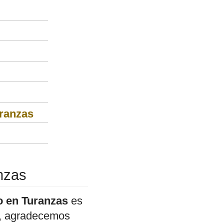
uranzas
anzas
o en Turanzas
es
do, agradecemos